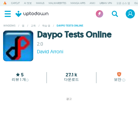
CAPCUT
AI 챗봇
MANUS
MALWAREBYTES
MANGA APPS
ANKI
URBAN VPN
오픈 소스 앱
OL
WINDOWS
/
앱
/
교육
/
학습 앱
/
DAYPO TESTS ONLINE
Daypo Tests Online
2.0
David Arroni
5
27.1 k
리뷰
개
다운로드
보안
1
광고